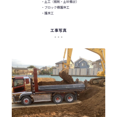
・土工（掘削・土砂搬出）
・ブロック積護岸工
・護床工
工事写真